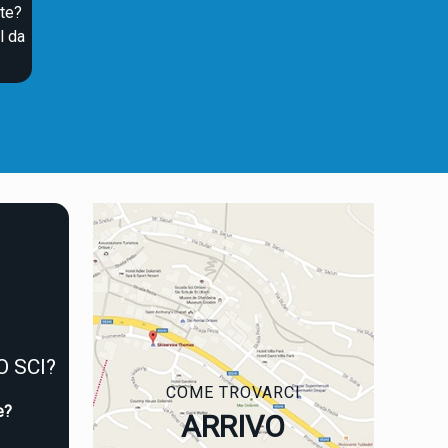
ste?
l da
O SCI?
COME TROVARCI
e?
ARRIVO