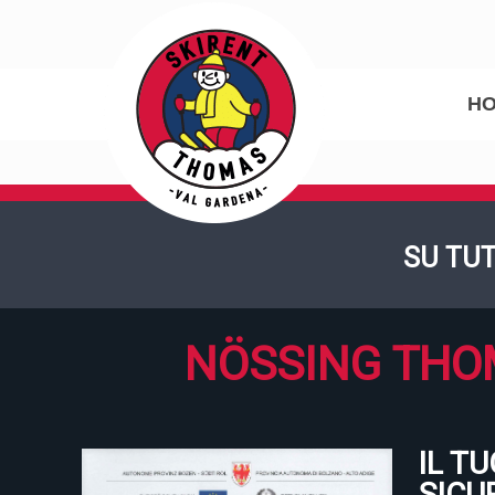
H
SU TUT
NÖSSING THOM
IL T
SICU