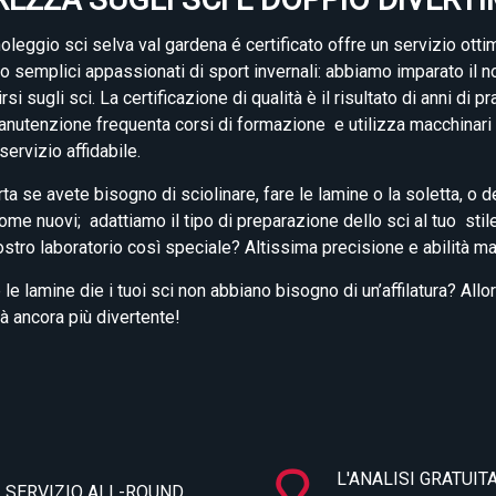
noleggio sci selva val gardena é certificato offre un servizio otti
o semplici appassionati di sport invernali: abbiamo imparato il
irsi sugli sci. La certificazione di qualità è il risultato di anni d
nutenzione frequenta corsi di formazione e utilizza macchinari al
 servizio affidabile.
a se avete bisogno di sciolinare, fare le lamine o la soletta, o 
me nuovi; adattiamo il tipo di preparazione dello sci al tuo stile
ostro laboratorio così speciale? Altissima precisione e abilità m
le lamine die i tuoi sci non abbiano bisogno di un’affilatura? Al
à ancora più divertente!
L'ANALISI GRATUITA
SERVIZIO ALL-ROUND