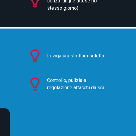
senza lunghe attese (lo
stesso giorno)
e
Levigatura struttura soletta
Controllo, pulizia e
regolazione attacchi da sci